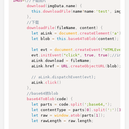
IMGS
=
{
//下载图片
download
(
imgData
,
name
)
{
this
.
downloadFile
(
name
?
name
:
'test'
,
 imgDat
}
,
//下载
downloadFile
(
fileName
,
 content
)
{
let
 aLink 
=
document
.
createElement
(
'a'
)
;
let
 blob 
=
this
.
base64ToBlob
(
content
)
;
//n
let
 evt 
=
document
.
createEvent
(
"HTMLEvents
        evt
.
initEvent
(
"click"
,
true
,
true
)
;
//ini
        aLink
.
download
=
 fileName
;
        aLink
.
href
=
URL
.
createObjectURL
(
blob
)
;
// aLink.dispatchEvent(evt);
        aLink
.
click
(
)
}
,
//base64转blob
base64ToBlob
(
code
)
{
let
 parts 
=
 code
.
split
(
';base64,'
)
;
let
 contentType 
=
 parts
[
0
]
.
split
(
':'
)
[
1
]
;
let
 raw 
=
window
.
atob
(
parts
[
1
]
)
;
let
 rawLength 
=
 raw
.
length
;