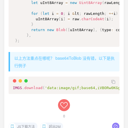
let
 uInt8Array 
=
new
Uint8Array
(
rawLength
)
for
(
let
 i 
=
0
;
 i 
&
lt
;
 rawLength
;
++
i
)
{
          uInt8Array
[
i
]
=
 raw
.
charCodeAt
(
i
)
;
}
return
new
Blob
(
[
uInt8Array
]
,
{
type
:
 conte
}
,
}
;
以上方法重点在哪呢？ base64ToBlob 没有错，以下是执
行例子
IMGS
.
download
(
'data:image/gif;base64,iVBORw0KGgoAA
0
JS下载方法
超出2M