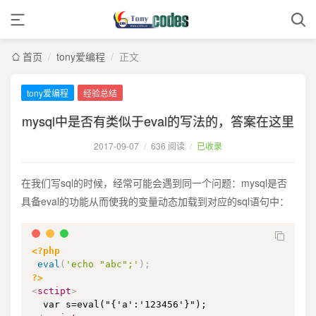
首页
/
tony爱编程
/
正文
tony爱编程
经验总结
mysql中是否有类似于eval的写法的，答案在这里
2017-09-07
/
636 阅读
/
已收录
在我们写sql的时候，经常可能会遇到同一个问题：mysql是否
具备eval的功能从而使我的变量动态加载到对应的sql语句中：
<?php
eval
(
'echo "abc";'
)
;
?>
<
sctipt
>