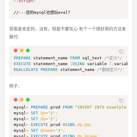
</
script
>
//---您的mysql也想玩eval？
答案是肯定的，没有，但是不要灰心 有个一个很好用的方法来
替代:
PREPARE
 statement_name 
FROM
 sql_text 
/*定义*/
EXECUTE
 statement_name 
[
USING
 variable 
[
,
variable
.
DEALLOCATE
PREPARE
 statement_name 
/*删除定义*/
例子：
mysql
>
PREPARE
 prod 
FROM
"INSERT INTO examlple VAL
mysql
>
SET
@p
=
'1'
;
mysql
>
SET
@q
=
'2'
;
mysql
>
EXECUTE
 prod 
USING
@p
,
@q
;
mysql
>
SET
@name
=
'3'
;
mysql
>
EXECUTE
 prod 
USING
@p
,
@name
;