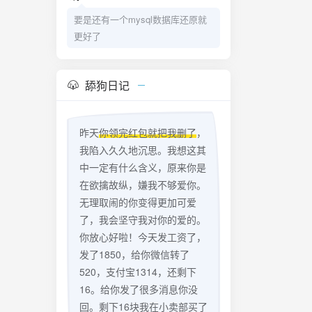
要是还有一个mysql数据库还原就
更好了
舔狗日记
昨天
你领完红包就把我删了
，
我陷入久久地沉思。我想这其
中一定有什么含义，原来你是
在欲擒故纵，嫌我不够爱你。
无理取闹的你变得更加可爱
了，我会坚守我对你的爱的。
你放心好啦！今天发工资了，
发了1850，给你微信转了
520，支付宝1314，还剩下
16。给你发了很多消息你没
回。剩下16块我在小卖部买了