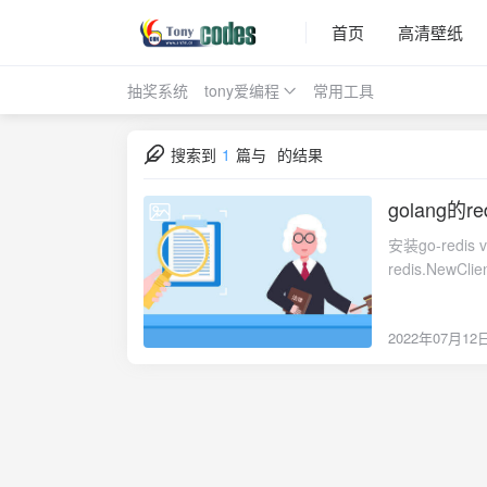
首页
高清壁纸
抽奖系统
tony爱编程
常用工具
搜索到
1
篇与
的结果
golang的r
2022-07-12
安装go-redis v
redis.NewClient(&redis.Options{ Addr: "l
2, // use default DB })设置过期时间设置了时间，并且还没有过期的使用TTL命令可以看见还有
多长时间过期。
2022年07月12
fmt.Println
:= cnt.Scan(ctx, 0, "prefi
:= iter.Err(); err != nil { panic(err) }模糊查询keyfmt.Println(c
写（多个fiel
count,err:=cn
奇","name4":"k
2","name6","k