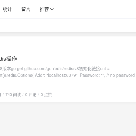
统计
留言
推荐
edis操作
8版本go get github.com/go-redis/redis/v8初始化链接cnt =
ocalhost:6379", Password: "", // no password set DB:
过期的会显示-2ns,没有设置过期时间的会显示-1ns通用判断key是存在
日
740 阅读
0 评论
0 点赞
(cnt.Exists(ctx, "mykey3").Result())//返回key的数量。不存在就是0模糊遍历Sc
x:*", 0).Iterator() for iter.Next(ctx) { fmt.Println("keys", iter.Val()) } if err
nt.Keys(ctx,"t*").Result())Hash 批量
d写入同一个key下）
t.HMSet(ctx,"mykey1",map[string]string{"name3":"达芬
obe"}).Result() count,err=cnt.HMSet(ctx,"mykey1",[]string{"name5",
obe2"}).Result() count,err=cnt.HMSet(ctx,"mykey1","name7","达芬奇