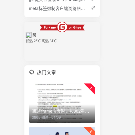
meta标签强制客户端浏览器为google内核+兼容+双核
ey的下的多
或者对应
有
ld增加值//
多少，返回被
所有
热门文章
ld的数组和游
1
)//返回
通过iframe嵌套时，被302重定向怎么办？
3865 阅读 - 01/09
2