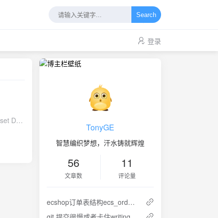
Search
登录
TonyGE
智慧编织梦想，汗水铸就辉煌
aniter
56
11
文章数
评论量
ecshop订单表结构ecs_order_info说明
"达芬奇
git 提交很慢或者卡住writing objects的解决方法