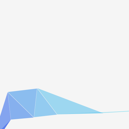
3","name8"
r,err:=cnt.H
个field if err !=nil { fmt.Println(err) } fmt.Println(r) //r是一个[]interface类型的删除
cnt.HDel(c
key的fieldfmt
fieldfmt.Prin
要被增加的fie
fmt.Println
修改后的field
fmt.Println(
fieldfmt.Pri
field//HSc
fmt.Println
标值没有就创建，有了就
是否有新的创建成功获
"mykey1").Re